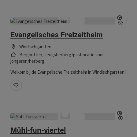
Start 
Evangelisches Freizeitheim
Windischgarsten
Berghutten, Jeugsherberg/gastlocatie voor
jongeren/herberg
Welkom bij de Evangelische Freizeitheim in Windischgarsten!
W-LAN (gratis)
Start 
Mühl-fun-viertel