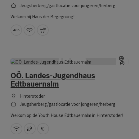
Jeugsherberg/gastlocatie voor jongeren/herberg
Welkom bij Haus der Begegnung!
Gratis annuleren tot 48 uur voor aank
W-LAN (gratis)
Huisdieren toegestaan
Start 
OÖ. Landes-Jugendhaus
Edtbauernalm
Hinterstoder
Jeugsherberg/gastlocatie voor jongeren/herberg
Welkom op de Youth House Edtbauernalm in Hinterstoder!
W-LAN (gratis)
Sauna
Direct aan de skilift