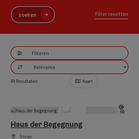
Filter resetten
zoeken
Filteren
Filtering
89
Resultaten
Kaart
Start 
Haus der Begegnung
Gosau