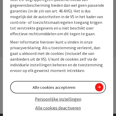
gegevensbescherming bieden dan wel geen passende
Instagram
Facebook
YouTube
Pinterest
garanties (in de zin van art. 46 AVG). Het is dus
mogelijk dat de autoriteiten in de VS in het kader van
controle- of toezichtsmaatregelen toegang krijgen
tot verstrekte gegevens en u niet beschikt over
Contactformulier
effectieve rechtsmiddelen om dit tegen te gaan.
Open
Meer informatie hierover kunt u vinden in onze
privacyverklaring. Als u toestemming verleent, dan
gaat u akkoord met de cookies (inclusief die van
aanbieders uit de VS). U kunt de cookies zelf via de
individuele instellingen beheren en de toestemming
ervoor op elk gewenst moment intrekken.
Andere websites
And
Alle cookies accepteren
Services
Serv
Persoonlijke instellingen
Alle cookies deactiveren