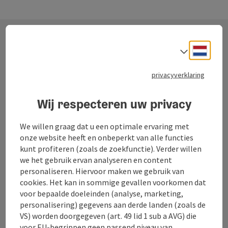
rolstoeltoegankelijk is (toegankelijke sanitaire voorzieningen
en liften). Het Landes-Jugendhaus biedt volpension. Een
groot deel van de gebruikte levensmiddelen komt van
bedrijven in de nabijheid van het jeugdhuis. Een grote,
deelbare seminarzaal met volledige audio-visuele uitrusting
Neder
Taalke
Contact
laat niets te wensen over. Veel ruimte voor spel en plezier in
de buitenlucht biedt het speelterrein met een grote
privacyverklaring
kampvuurplaats. Musici hebben beschikking over een
elektrisch piano, een pianino en voldoende ruimtes voor
Toerisme Oberösterreich
Wij respecteren uw privacy
groeps- en solo-repetities. De gymnastiekruimte kan voor
vele sportieve activiteiten worden gebruikt, zoals yoga,
jazzdance, tafeltennis of meditatie. Waterratten komen in
Freistädter Straße 119
We willen graag dat u een optimale ervaring met
het nabijgelegen Ennstal overdekte zwembad van de
4041 Linz
onze website heeft en onbeperkt van alle functies
gemeente Losenstein met sauna, solarium, enz. aan hun
kunt profiteren (zoals de zoekfunctie). Verder willen
trekken. Het Landes-Jugendhaus is ook een ideaal
we het gebruik ervan analyseren en content
uitgangspunt voor wandel- en leerexcursies (bijvoorbeeld
+43 732 221022
personaliseren. Hiervoor maken we gebruik van
Nationale Parkdagen, Vallei van de Feitelmaker, Nagelsmid
cookies. Het kan in sommige gevallen voorkomen dat
Losenstein en druipsteengrot), evenals voor mountainbiken
info@oberoesterreich.nl
voor bepaalde doeleinden (analyse, marketing,
en klimmen.
personalisering) gegevens aan derde landen (zoals de
VS) worden doorgegeven (art. 49 lid 1 sub a AVG) die
voor EU-begrippen geen passend niveau van