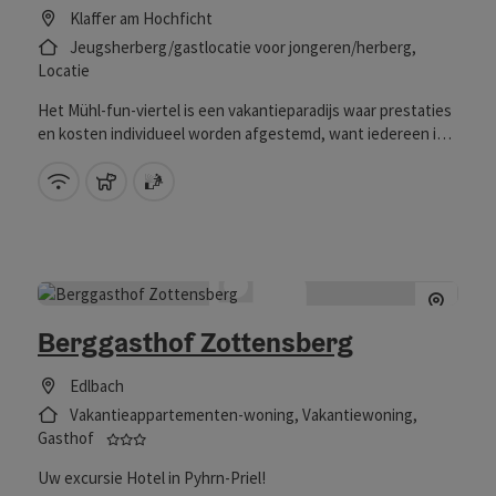
Klaffer am Hochficht
Jeugsherberg/gastlocatie voor jongeren/herberg,
Locatie
Het Mühl-fun-viertel is een vakantieparadijs waar prestaties
en kosten individueel worden afgestemd, want iedereen is
welkom en al onze behoeften zijn belangrijk voor ons. Direct
aan het meer, midden in de natuur en met een uitgestrekt
W-LAN (gratis)
Huisdieren toegestaan
Sauna
terrein nodigt de omgeving uit om te ontdekken en te
bewonderen!Wij zijn gespecialiseerd in gezinnen,
schoolklassen, kinder- en jeugdgroepen, verenigingen,
bedrijfsuitjes en seminar gasten. Onze
kantooruren:Maandag-vrijdag: 8-15 uur
Berggasthof Zottensberg
Edlbach
Vakantieappartementen-woning, Vakantiewoning,
3 sterren - Getest en uitstekend bevonden op het
Gasthof
Uw excursie Hotel in Pyhrn-Priel!