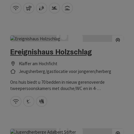
W-LAN (gratis)
Huisdieren toegestaan
Sauna
Zwembad
Binnenbad
Ereignishaus Holzschlag
Klaffer am Hochficht
Jeugsherberg/gastlocatie voor jongeren/herberg
Ons huis biedt u 70 bedden in nieuw gerenoveerde
tweepersoonskamers met douche/WC en in 4-
persoonskamers met gedeelde douches, wastafel en WC.
Gezinnen worden op aanvraag ondergebracht in speciale
W-LAN (gratis)
Direct aan de skilift
Kinderoppas
familiekamers.Voor degenen die nog niet moe zijn, zijn er een
gymzaal, een gras sportveld (98 x 45 m), een
kogelstootinstallatie en een atletiekbaan beschikbaar.
Hiermee zijn ook de voorwaarden voor trainingskampen van
verschillende sporten gegeven. Naast lichamelijke