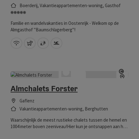
Boerderij, Vakantieappartementen-woning, Gasthof
5 bloemen
Familie en wandelvakanties in Oostenrijk - Welkom op de
Almgasthof "Baumschlagerberg"!
W-LAN (gratis)
Huisdieren toegestaan
Sauna
Zwembad
Start 
Almchalets Forster
Gaflenz
Vakantieappartementen-woning, Berghutten
Waarschijnlijk de meest rustieke chalets tussen de hemel en
1004 meter boven zeeniveau!Hier kun je ontsnappen aan het
leven van alledag - in de winter voor de tegelkachel na het