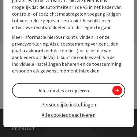
garanties (in de zin van art. 46 AVG). Het is dus
mogelijk dat de autoriteiten in de VS in het kader van
Contactformulier
controle- of toezichtsmaatregelen toegang krijgen
tot verstrekte gegevens en u niet beschikt over
Open
effectieve rechtsmiddelen om dit tegen te gaan.
Meer informatie hierover kunt u vinden in onze
privacyverklaring. Als u toestemming verleent, dan
gaat u akkoord met de cookies (inclusief die van
aanbieders uit de VS). U kunt de cookies zelf via de
Andere websites
And
individuele instellingen beheren en de toestemming
ervoor op elk gewenst moment intrekken.
Services
Serv
Alle cookies accepteren
Persoonlijke instellingen
Alle cookies deactiveren
Impressum