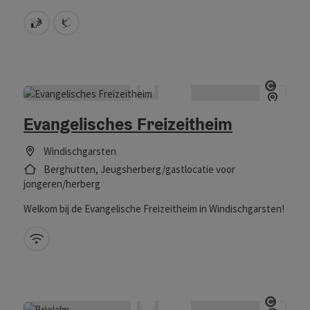
Sauna
Direct aan de skilift
Start 
Evangelisches Freizeitheim
Windischgarsten
Berghutten, Jeugsherberg/gastlocatie voor
jongeren/herberg
Welkom bij de Evangelische Freizeitheim in Windischgarsten!
W-LAN (gratis)