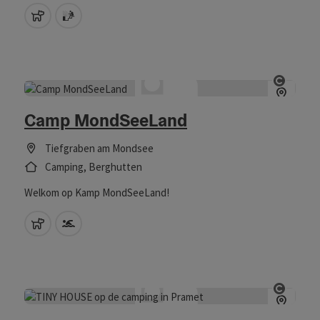
Huisdieren toegestaan
Sauna
Start 
Camp MondSeeLand
Tiefgraben am Mondsee
Camping, Berghutten
Welkom op Kamp MondSeeLand!
Huisdieren toegestaan
Zwembad
Start 