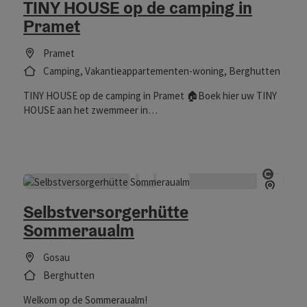
TINY HOUSE op de camping in
Pramet
Pramet
Camping, Vakantieappartementen-woning, Berghutten
TINY HOUSE op de camping in Pramet 🏠Boek hier uw TINY
HOUSE aan het zwemmeer in
Pramet!https://campingpramet.gastmanager.at/portal/buchung_
"Camping aan het zwemmeer Pramet
Start 
Selbstversorgerhütte
Sommeraualm
Gosau
Berghutten
Welkom op de Sommeraualm!