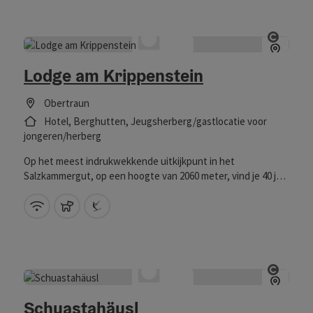
skiën of in de zomer tijdens een ontspannen wandeling door
de natuur.
Start 
Lodge am Krippenstein
Obertraun
Hotel, Berghutten, Jeugsherberg/gastlocatie voor
jongeren/herberg
Op het meest indrukwekkende uitkijkpunt in het
Salzkammergut, op een hoogte van 2060 meter, vind je 40 jaar
bewezen alpine expertise.
W-LAN (gratis)
Huisdieren toegestaan
Direct aan de skilift
Start 
Schuastahäusl