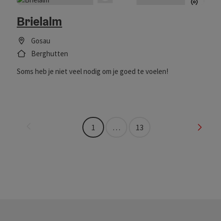
Start 
Brielalm
Gosau
Berghutten
Soms heb je niet veel nodig om je goed te voelen!
vorige pagina
Volge
1
…
13