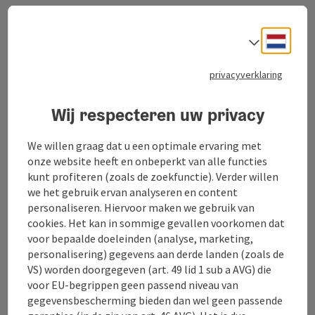
Contact
Neder
Taalke
privacyverklaring
Toerisme Oberösterreich
Wij respecteren uw privacy
Freistädter Straße 119
4041 Linz
We willen graag dat u een optimale ervaring met
onze website heeft en onbeperkt van alle functies
+43 732 221022
kunt profiteren (zoals de zoekfunctie). Verder willen
we het gebruik ervan analyseren en content
info@oberoesterreich.nl
personaliseren. Hiervoor maken we gebruik van
cookies. Het kan in sommige gevallen voorkomen dat
voor bepaalde doeleinden (analyse, marketing,
personalisering) gegevens aan derde landen (zoals de
VS) worden doorgegeven (art. 49 lid 1 sub a AVG) die
Instagram
Facebook
YouTube
Pinterest
voor EU-begrippen geen passend niveau van
gegevensbescherming bieden dan wel geen passende