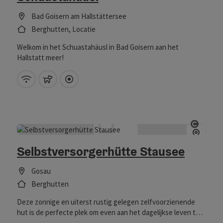
Bad Goisern am Hallstättersee
Berghutten, Locatie
Welkom in het Schuastahäusl in Bad Goisern aan het
Hallstatt meer!
W-LAN (gratis)
Huisdieren toegestaan
Direct in het centrum
Start 
Selbstversorgerhütte Stausee
Gosau
Berghutten
Deze zonnige en uiterst rustig gelegen zelfvoorzienende
hut is de perfecte plek om even aan het dagelijkse leven te
ontsnappen en nieuwe energie op te doen.