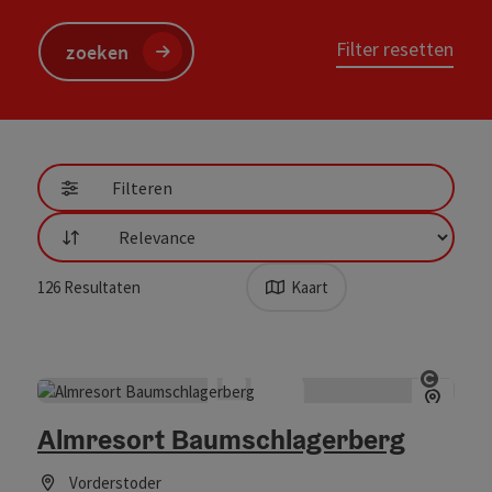
Filter resetten
zoeken
Filteren
Filtering
126
Resultaten
Kaart
Start 
Almresort Baumschlagerberg
Vorderstoder